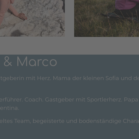
 & Marco
stgeberin mit Herz. Mama der kleinen Sofia und d
rführer. Coach. Gastgeber mit Sportlerherz. Papa 
entina.
eltes Team, begeisterte und bodenständige Chara