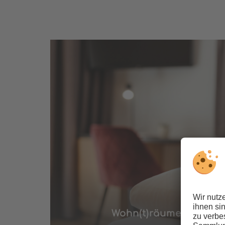
Wohn(t)räume