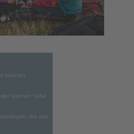
er kleinen
der kleinen Sofia
kterköpfe, die das