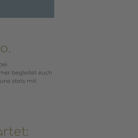
o.
bei
mmer begleitet euch
une stets mit
rtet: