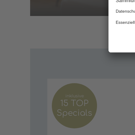
inklusive
15 TOP
Specials