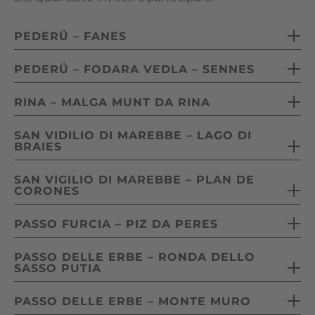
PEDERÜ – FANES
Distanza: 6 km
PEDERÜ – FODARA VEDLA – SENNES
Dislivello: 450 m
Distanza: 6 km
Durata: 2 – 2,5 ore
RINA – MALGA MUNT DA RINA
Dislivello: 500 m
Difficoltà: facile
Distanza: 4,5 km
Durata: 2 – 2,5 ore
SAN VIDILIO DI MAREBBE – LAGO DI
BRAIES
Dislivello: 800 m
Difficoltà: facile
Durata: 1,5 – 2 ore
Distanza: 15 km
SAN VIGILIO DI MAREBBE – PLAN DE
Difficoltà: facile
CORONES
Dislivello: 800 m
Durata: 6 ore
Distanza: 12 km
PASSO FURCIA – PIZ DA PERES
Difficoltà: media
Dislivello: 1.000 m
Distanza: 3 km
Durata: 5 ore
PASSO DELLE ERBE – RONDA DELLO
SASSO PUTIA
Dislivello: 750 m
Difficoltà: difficile
Durata: 3 ore
Distanza: 15 km
PASSO DELLE ERBE – MONTE MURO
Difficoltà: media
Dislivello: 400 m