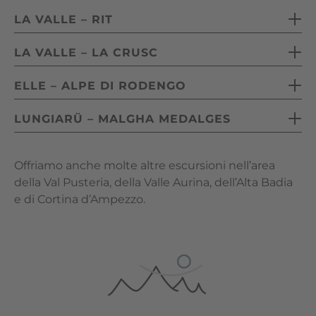
Distanza: 5 km
Durata: 5 – 6 ore
LA VALLE – RIT
Dislivello: 400 m
Difficoltà: media
Distanza: 5 km
Durata: 2 – 3 ore
LA VALLE – LA CRUSC
Dislivello: 400 m
Difficoltà: facile
Distanza: 8 km
Durata: 2 – 3 ore
ELLE – ALPE DI RODENGO
Dislivello: 400 m
Difficoltà: facile
Distanza: 10 km
Durata: 4 – 5 ore
LUNGIARÜ – MALGHA MEDALGES
Dislivello: 350 m
Difficoltà: media
Distanza: 10 km
Durata: 3 – 4 ore
Dislivello: 450 m
Offriamo anche molte altre escursioni nell’area
Difficoltà: media
Durata: 3 – 4 ore
della Val Pusteria, della Valle Aurina, dell’Alta Badia
Difficoltà: media
e di Cortina d’Ampezzo.